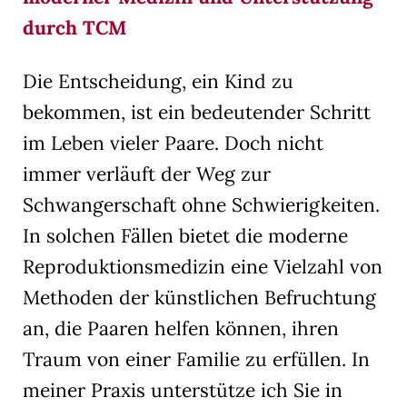
die Verwendung Ihrer Daten finden Sie in unserer
durch TCM
Datenschutzerklärung
.
Hier finden Sie eine Übersicht über alle verwendeten Cookies.
Sie können Ihre Einwilligung zu ganzen Kategorien geben
oder sich weitere Informationen anzeigen lassen und so nur
Die Entscheidung, ein Kind zu
bestimmte Cookies auswählen.
bekommen, ist ein bedeutender Schritt
Alle akzeptieren
Speichern
im Leben vieler Paare. Doch nicht
immer verläuft der Weg zur
Nur essenzielle Cookies akzeptieren
Schwangerschaft ohne Schwierigkeiten.
Zurück
In solchen Fällen bietet die moderne
Datenschutzeinstellungen
Essenziell (1)
Reproduktionsmedizin eine Vielzahl von
Essenzielle Cookies ermöglichen grundlegende Funktionen und sind für
Methoden der künstlichen Befruchtung
die einwandfreie Funktion der Website erforderlich.
an, die Paaren helfen können, ihren
Cookie-Informationen anzeigen
Traum von einer Familie zu erfüllen. In
Ext
Externe Medien (7)
meiner Praxis unterstütze ich Sie in
Inhalte von Videoplattformen und Social-Media-Plattformen werden
standardmäßig blockiert. Wenn Cookies von externen Medien