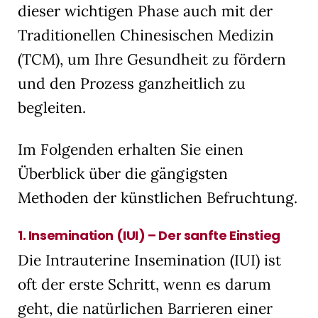
dieser wichtigen Phase auch mit der
akzeptiert werden, bedarf der Zugriff auf diese Inhalte keiner manuellen
Einwilligung mehr.
Traditionellen Chinesischen Medizin
Cookie-Informationen anzeigen
(TCM), um Ihre Gesundheit zu fördern
Datenschutzerklärung
Impressum
und den Prozess ganzheitlich zu
begleiten.
Im Folgenden erhalten Sie einen
Überblick über die gängigsten
Methoden der künstlichen Befruchtung.
1.
Insemination (IUI) – Der sanfte Einstieg
Die Intrauterine Insemination (IUI) ist
oft der erste Schritt, wenn es darum
geht, die natürlichen Barrieren einer