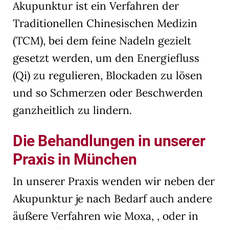
Akupunktur ist ein Verfahren der
die Verwendung Ihrer Daten finden Sie in unserer
Datenschutzerklärung
.
Traditionellen Chinesischen Medizin
Hier finden Sie eine Übersicht über alle verwendeten Cookies.
Sie können Ihre Einwilligung zu ganzen Kategorien geben
(TCM), bei dem feine Nadeln gezielt
oder sich weitere Informationen anzeigen lassen und so nur
bestimmte Cookies auswählen.
gesetzt werden, um den Energiefluss
Alle akzeptieren
Speichern
(Qi) zu regulieren, Blockaden zu lösen
und so Schmerzen oder Beschwerden
Nur essenzielle Cookies akzeptieren
ganzheitlich zu lindern.
Zurück
Datenschutzeinstellungen
Die Behandlungen in unserer
Essenziell (1)
Praxis in München
Essenzielle Cookies ermöglichen grundlegende Funktionen und sind für
die einwandfreie Funktion der Website erforderlich.
In unserer Praxis wenden wir neben der
Cookie-Informationen anzeigen
Akupunktur je nach Bedarf auch andere
Ext
Externe Medien (7)
äußere Verfahren wie Moxa, , oder in
Inhalte von Videoplattformen und Social-Media-Plattformen werden
standardmäßig blockiert. Wenn Cookies von externen Medien