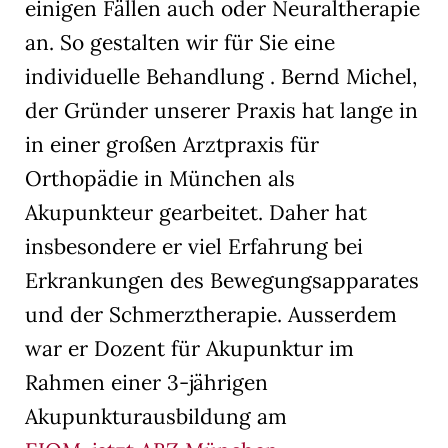
einigen Fällen auch oder Neuraltherapie
akzeptiert werden, bedarf der Zugriff auf diese Inhalte keiner manuellen
Einwilligung mehr.
an. So gestalten wir für Sie eine
Cookie-Informationen anzeigen
individuelle Behandlung . Bernd Michel,
Datenschutzerklärung
Impressum
der Gründer unserer Praxis hat lange in
in einer großen Arztpraxis für
Orthopädie in München als
Akupunkteur gearbeitet. Daher hat
insbesondere er viel Erfahrung bei
Erkrankungen des Bewegungsapparates
und der Schmerztherapie. Ausserdem
war er Dozent für Akupunktur im
Rahmen einer 3-jährigen
Akupunkturausbildung am