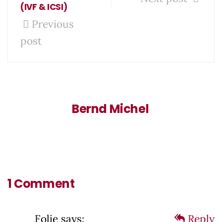
(IVF & ICSI)
Previous
post
Bernd Michel
1 Comment
Folie
says:
Reply