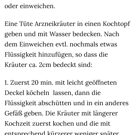
die Verwendung Ihrer Daten finden Sie in unserer
oder einweichen.
Datenschutzerklärung
.
Hier finden Sie eine Übersicht über alle verwendeten Cookies.
Sie können Ihre Einwilligung zu ganzen Kategorien geben
Eine Tüte Arzneikräuter in einen Kochtopf
oder sich weitere Informationen anzeigen lassen und so nur
bestimmte Cookies auswählen.
geben und mit Wasser bedecken. Nach
dem Einweichen evtl. nochmals etwas
Alle akzeptieren
Speichern
Flüssigkeit hinzufügen, so dass die
Nur essenzielle Cookies akzeptieren
Kräuter ca. 2cm bedeckt sind:
Zurück
Datenschutzeinstellungen
1. Zuerst 20 min. mit leicht geöffneten
Essenziell (1)
Deckel köcheln lassen, dann die
Essenzielle Cookies ermöglichen grundlegende Funktionen und sind für
die einwandfreie Funktion der Website erforderlich.
Flüssigkeit abschütten und in ein anderes
Cookie-Informationen anzeigen
Gefäß geben. Die Kräuter mit längerer
Ext
Externe Medien (7)
Kochzeit zuerst kochen und die mit
Inhalte von Videoplattformen und Social-Media-Plattformen werden
entsprechend kürzerer weniger später
standardmäßig blockiert. Wenn Cookies von externen Medien