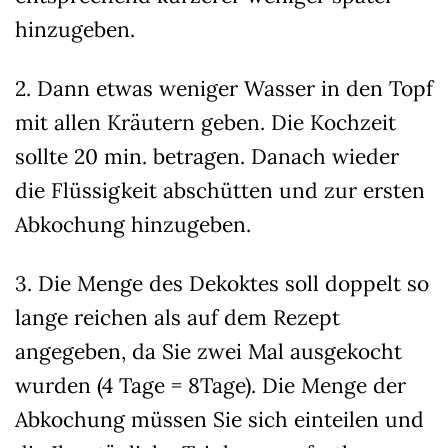
akzeptiert werden, bedarf der Zugriff auf diese Inhalte keiner manuellen
hinzugeben.
Einwilligung mehr.
Cookie-Informationen anzeigen
2. Dann etwas weniger Wasser in den Topf
Datenschutzerklärung
Impressum
mit allen Kräutern geben. Die Kochzeit
sollte 20 min. betragen. Danach wieder
die Flüssigkeit abschütten und zur ersten
Abkochung hinzugeben.
3. Die Menge des Dekoktes soll doppelt so
lange reichen als auf dem Rezept
angegeben, da Sie zwei Mal ausgekocht
wurden (4 Tage = 8Tage). Die Menge der
Abkochung müssen Sie sich einteilen und