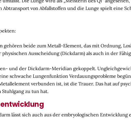
e umfasst. Die Lunge wird als „Meisterin des Qi“ angesehen,
 Abtransport von Abfallstoffen und die Lunge spielt eine Sch
pekten:
gehören beide zum Metall-Element, das mit Ordnung, Losl
er physischen Ausscheidung (Dickdarm) als auch in der Fäh
en- und der Dickdarm-Meridian gekoppelt. Ungleichgewich
nn eine schwache Lungenfunktion Verdauungsprobleme begün
etallelement verbunden ist, ist die Trauer. Das hat auf psy
Stuhlgang zu tun hat.
lentwicklung
rm lässt sich auch aus der embryologischen Entwicklung 