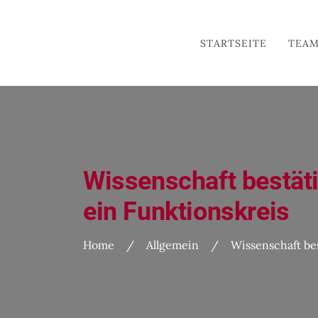
STARTSEITE
TEA
Wissenschaft bestät
ein Funktionskreis
Home
/
Allgemein
/
Wissenschaft be