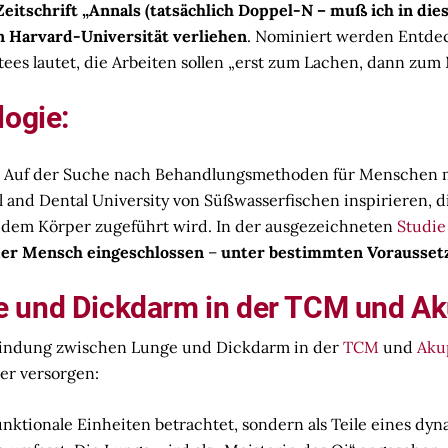
 Zeitschrift „Annals (tatsächlich Doppel-N – muß ich in 
n Harvard-Universität verliehen
. Nominiert werden Entde
tees lautet, die Arbeiten sollen „erst zum Lachen, dann zu
logie:
: Auf der Suche nach Behandlungsmethoden für Menschen m
and Dental University von Süßwasserfischen inspirieren, d
dem Körper zugeführt wird. In der ausgezeichneten
Studie
er Mensch eingeschlossen
–
unter bestimmten Vorausset
e und Dickdarm in der TCM und A
rbindung zwischen Lunge und Dickdarm in der
TCM
und
Aku
er versorgen:
nktionale Einheiten betrachtet, sondern als Teile eines dy