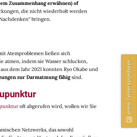
diesem Zusammenhang erwähnen) of
ckungen, die nicht wiederholt werden
m Nachdenken“ bringen.
it Atemproblemen ließen sich
ie atmen, indem sie Wasser schlucken,
online Termin vereinbaren
aus dem Jahr 2021 konnten Ryo Okabe und
zungen zur Darmatmung fähig
sind.
kupunktur
punktur
oft abgerufen wird, wollen wir Sie
namischen Netzwerks, das sowohl