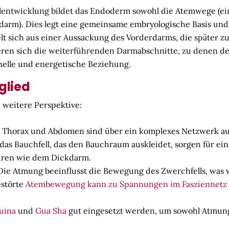
ntwicklung bildet das Endoderm sowohl die Atemwege (eins
darm). Dies legt eine gemeinsame embryologische Basis und 
t sich aus einer Aussackung des Vorderdarms, die später 
zieren sich die weiterführenden Darmabschnitte, zu denen de
nelle und energetische Beziehung.
glied
 weitere Perspektive:
 Thorax und Abdomen sind über ein komplexes Netzwerk a
das Bauchfell, das den Bauchraum auskleidet, sorgen für e
uren wie dem Dickdarm.
ie Atmung beeinflusst die Bewegung des Zwerchfells, was
estörte
Atembewegung kann zu Spannungen im Fasziennetz
uina
und
Gua Sha
gut eingesetzt werden, um sowohl Atmung