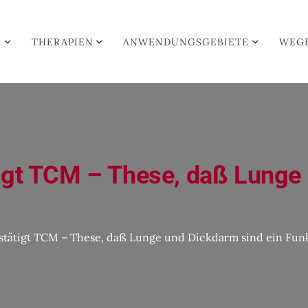
M
THERAPIEN
ANWENDUNGSGEBIETE
WEG
igt TCM – These, daß Lunge
stätigt TCM – These, daß Lunge und Dickdarm sind ein Funk