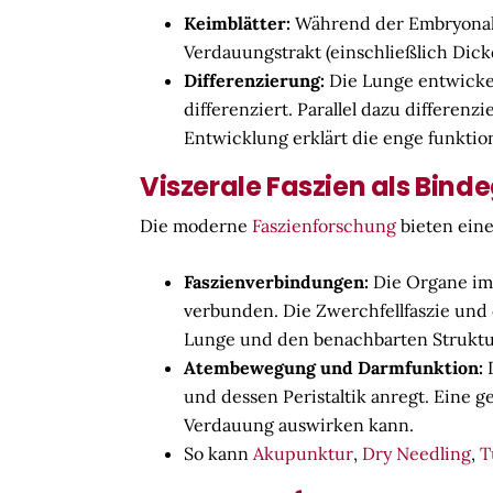
Keimblätter:
Während der Embryonale
Verdauungstrakt (einschließlich Dick
Differenzierung:
Die Lunge entwickel
differenziert. Parallel dazu differen
Entwicklung erklärt die enge funktio
Viszerale Faszien als Binde
Die moderne
Faszienforschung
bieten eine
Faszienverbindungen:
Die Organe im
verbunden. Die Zwerchfellfaszie und 
Lunge und den benachbarten Strukt
Atembewegung und Darmfunktion:
D
und dessen Peristaltik anregt. Eine g
Verdauung auswirken kann.
So kann
Akupunktur
,
Dry Needling
,
T